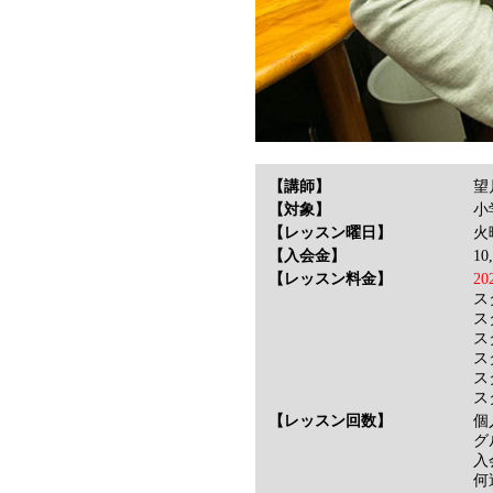
【講師】
望
【対象】
小
【レッスン曜日】
【入会金】
1
【レッスン料金】
2
ス
ス
ス
ス
ス
ス
【レッスン回数】
個
グ
入
何