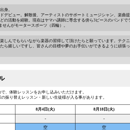
都出身。
ードデビュー。解散後、アーティストのサポートミュージシャン、楽曲
どの活動を経験。現在はヤマハ講師に専念する傍ら3ピースのバンドで
ませんがモータースポーツ（四輪）。
楽しんでもらいながら楽器の習得して頂けたらと願っています。テクニ
たら嬉しいですし、皆さんの目標や夢のお手伝いができるように頑張っ
ル
ので、体験レッスンをお申し込みいただけます。
様の振り替えレッスン・新しい生徒様が入る事があります。
8月4日(火)
8月18日(火)
-
-
空
空