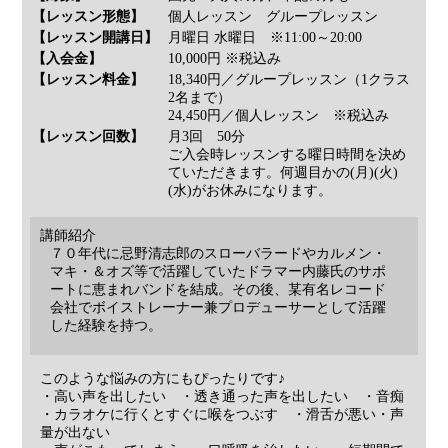
【レッスン形態】
個人レッスン グループレッスン
【レッスン開講日】
月曜日 水曜日 ※11:00～20:00
【入会金】
10,000円 ※税込み
【レッスン料金】
18,340円／グループレッスン（1クラス
2名まで）
24,450円／個人レッスン ※税込み
【レッスン回数】
月3回 50分
ご入会時レッスンする曜日時間を決め
ていただきます。何週目かの(月)(火)
(水)がお休みになります。
講師紹介
７０年代に忌野清志郎のスローバラードやカルメン・
マキ・＆オズ等で活躍していたドラマー内藤氏のサポ
ートに恵まれバンドを結成。その後、某有名レコード
会社でボイストレーナー兼プロデューサーとして活躍
した経験を持つ。
このような悩みの方にもぴったりです♪
・高い声を出したい ・透き通った声を出したい ・音痴
・カラオケに行くとすぐに喉をつぶす ・滑舌が悪い・声
量が出ない